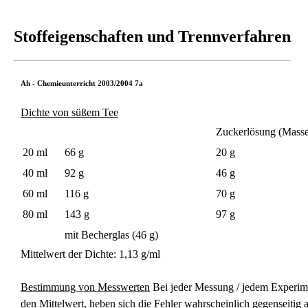
Stoffeigenschaften und Trennverfahren
Ah - Chemieunterricht 2003/2004 7a
Dichte von süßem Tee
Zuckerlösung (Masse
20 ml
66 g
20 g
40 ml
92 g
46 g
60 ml
116 g
70 g
80 ml
143 g
97 g
mit Becherglas (46 g)
Mittelwert der Dichte: 1,13 g/ml
Bestimmung von Messwerten
Bei jeder Messung / jedem Experim
den Mittelwert, heben sich die Fehler wahrscheinlich gegenseitig a